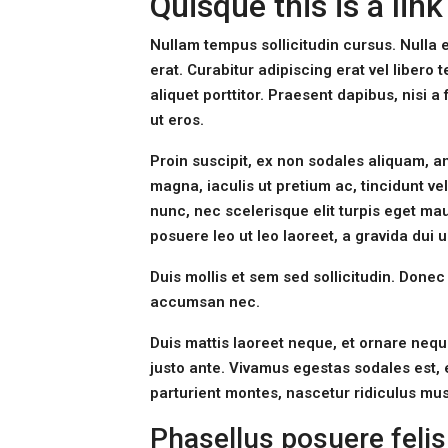
Quisque this is a lin
Nullam tempus sollicitudin cursus. Nulla e
erat. Curabitur adipiscing erat vel libe
aliquet porttitor. Praesent dapibus, nisi 
ut eros.
Proin suscipit, ex non sodales aliquam, an
magna, iaculis ut pretium ac, tincidunt 
nunc, nec scelerisque elit turpis eget mau
posuere leo ut leo laoreet, a gravida dui u
Duis mollis et sem sed sollicitudin. Donec
accumsan nec.
Duis mattis laoreet neque, et ornare neque
justo ante. Vivamus egestas sodales est,
parturient montes, nascetur ridiculus mus.
Phasellus posuere felis