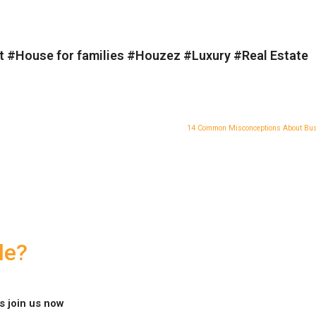
t
#
House for families
#
Houzez
#
Luxury
#
Real Estate
14 Common Misconceptions About Bus
le?
ts join us now