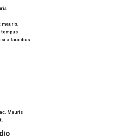
ris
t mauris,
ro tempus
isi a faucibus
 ac. Mauris
t.
dio