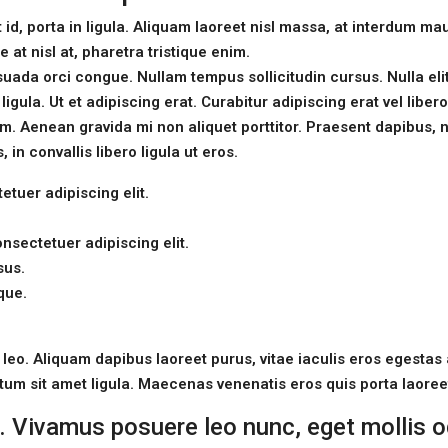
id, porta in ligula. Aliquam laoreet nisl massa, at interdum mau
ue at nisl at, pharetra tristique enim.
lesuada orci congue. Nullam tempus sollicitudin cursus. Nulla eli
igula. Ut et adipiscing erat. Curabitur adipiscing erat vel libe
 Aenean gravida mi non aliquet porttitor. Praesent dapibus, n
n convallis libero ligula ut eros.
tuer adipiscing elit.
nsectetuer adipiscing elit.
sus.
que.
eo. Aliquam dapibus laoreet purus, vitae iaculis eros egestas
ntum sit amet ligula. Maecenas venenatis eros quis porta laoree
. Vivamus posuere leo nunc, eget mollis o