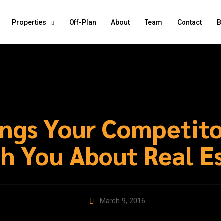
Properties
Off-Plan
About
Team
Contact
B
ings Your Competito
h You About Real E
March 9, 2016