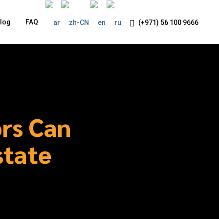
log
FAQ
(+971) 56 100 9666
rs Can
state