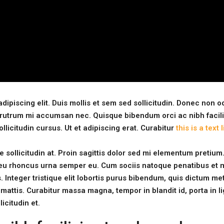
dipiscing elit. Duis mollis et sem sed sollicitudin. Donec non o
is rutrum mi accumsan nec.
Quisque bibendum orci ac nibh facili
icitudin cursus. Ut et adipiscing erat. Curabitur
this is a text 
 sollicitudin at. Proin sagittis dolor sed mi elementum pretium
 eu rhoncus urna semper eu. Cum sociis natoque penatibus et 
 Integer tristique elit lobortis purus bibendum, quis dictum me
 mattis. Curabitur massa magna, tempor in blandit id, porta in l
icitudin et.