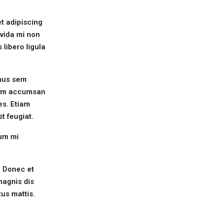
et adipiscing
avida mi non
 libero ligula
amus sem
 sem accumsan
es. Etiam
t feugiat.
rum mi
. Donec et
magnis dis
tus mattis.