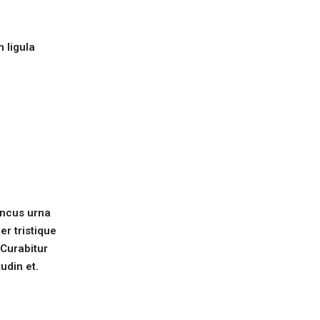
 ligula
oncus urna
r tristique
 Curabitur
udin et.