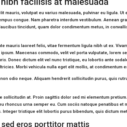
k nibh facilisis at malesuada
lit mauris, volutpat eu varius malesuada, pulvinar eu ligula. Ut 
ro tempus congue. Nam pharetra interdum vestibulum. Aenean gr
a faucibus tincidunt, quam dolor condimentum metus, in convallis
te mauris laoreet felis, vitae fermentum ligula nibh ut ex. Viv
vel ipsum. Maecenas commodo, velit vel porta vulputate, lorem
ris. Donec dictum elit vel nunc tristique, eu lobortis ante sodal
ltricies. Morbi vehicula nulla eget elit mollis, at condimentum es
 non odio neque. Aliquam hendrerit sollicitudin purus, quis rut
 sollicitudin at. Proin sagittis dolor sed mi elementum pretium
 eu rhoncus urna semper eu. Cum sociis natoque penatibus et 
 Integer tristique elit lobortis purus bibendum, quis dictum me
 sed eros porttitor mattis