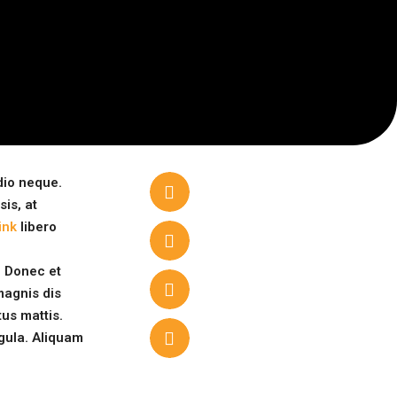
dio neque.
sis
, at
link
libero
. Donec et
magnis dis
tus mattis.
igula. Aliquam