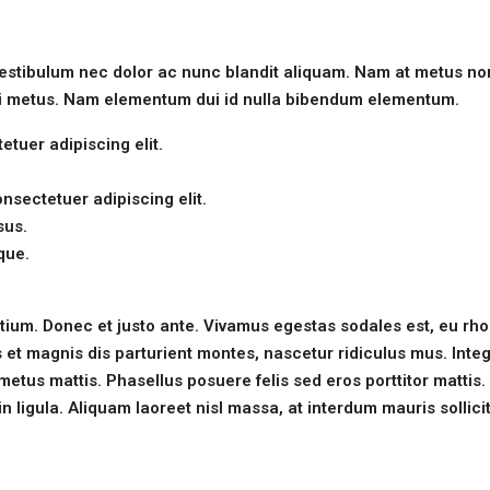
Vestibulum nec dolor ac nunc blandit aliquam. Nam at metus non
mi metus. Nam elementum dui id nulla bibendum elementum.
tuer adipiscing elit.
nsectetuer adipiscing elit.
sus.
que.
etium. Donec et justo ante. Vivamus egestas sodales est, eu rh
t magnis dis parturient montes, nascetur ridiculus mus. Intege
metus mattis. Phasellus posuere felis sed eros porttitor mattis.
n ligula. Aliquam laoreet nisl massa, at interdum mauris sollicit